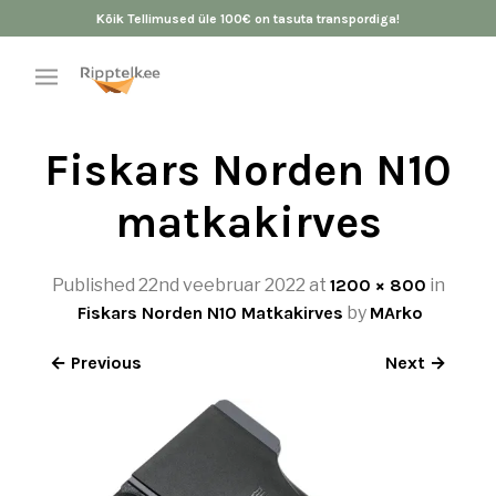
Kõik Tellimused üle 100€ on tasuta transpordiga!
Fiskars Norden N10
matkakirves
Published
22nd veebruar 2022
at
1200 × 800
in
Fiskars Norden N10 Matkakirves
by
MArko
← Previous
Next →