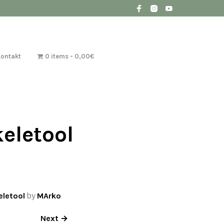
Kontakt
0 items
0,00€
eletool
eletool
by
MArko
Next →