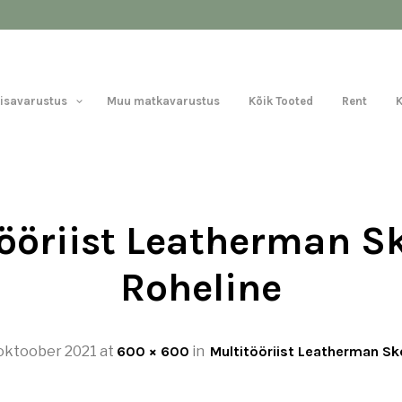
Lisavarustus
Muu matkavarustus
Kõik Tooted
Rent
ööriist Leatherman Sk
Roheline
oktoober 2021
at
600 × 600
in
Multitööriist Leatherman Sk