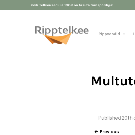
Kõik Tellimused üle 100€ on tasuta transpordiga!
Rippvoodid
Multut
Published
20th 
← Previous