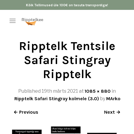
Kõik Tellimused üle 100€ on tasuta transpordiga!
Ripptelk Tentsile
Safari Stingray
Ripptelk
Published
19th märts 2021
at
1085 × 880
in
Ripptelk Safari Stingray kolmele (3.0)
by
MArko
← Previous
Next →