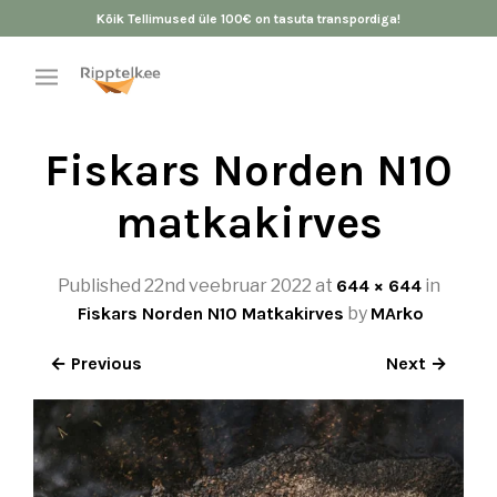
Kõik Tellimused üle 100€ on tasuta transpordiga!
Fiskars Norden N10
matkakirves
Published
22nd veebruar 2022
at
644 × 644
in
Fiskars Norden N10 Matkakirves
by
MArko
← Previous
Next →